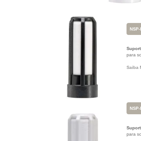
NSP
Suporte
para s
Saiba 
NSP-
Supor
para s