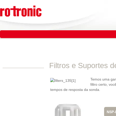
Pular
para
o
conteúdo
Pular
para
o
conteúdo
Filtros e Suportes de
Temos uma gama
filtro certo, v
tempos de resposta da sonda.
NSP