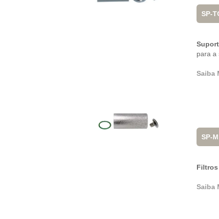
SP-T
Supor
para a 
Saiba 
SP-M
Filtros
Saiba 