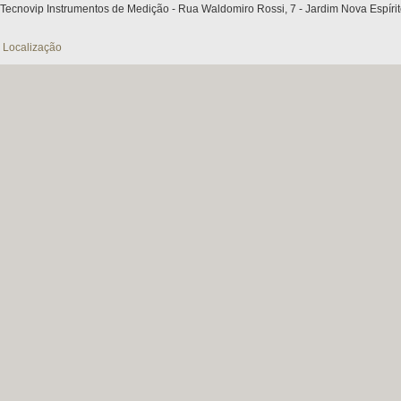
Tecnovip Instrumentos de Medição - Rua Waldomiro Rossi, 7 - Jardim Nova Espírit
Localização