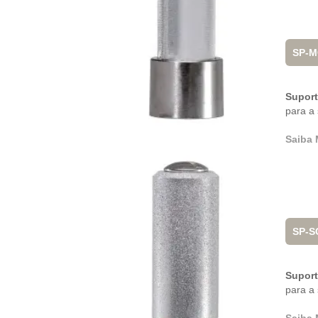
SP-M
Supor
para a
Saiba 
SP-S
Supor
para a 