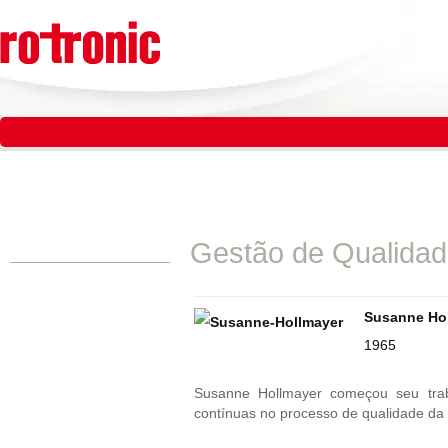
Pular
para
o
conteúdo
Pular
para
o
conteúdo
Gestão de Qualida
Susanne Hol
1965
Susanne Hollmayer começou seu trab
contínuas no processo de qualidade da