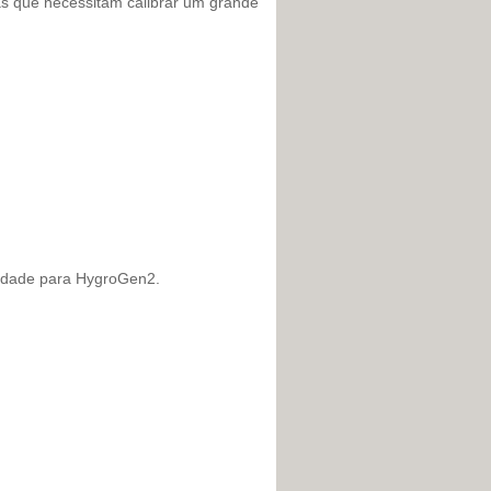
s que necessitam calibrar um grande
midade para HygroGen2.