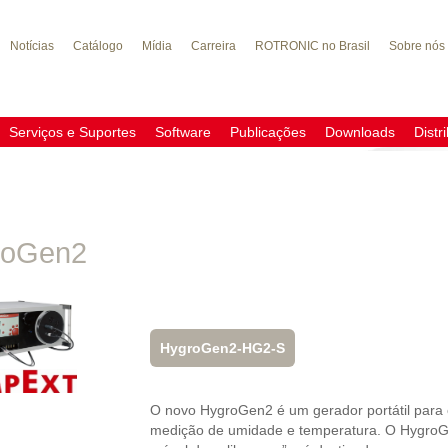
Notícias
Catálogo
Mídia
Carreira
ROTRONIC no Brasil
Sobre nós
do
Serviços e Suportes
Software
Publicações
Downloads
Distr
roGen2
HygroGen2-HG2-S
O novo HygroGen2 é um gerador portátil para 
medição de umidade e temperatura. O HygroG