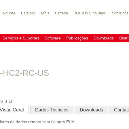
Notícias
Catálogo
Mídia
Carreira
ROTRONIC no Brasil
Sobre nós
do
Serviços e Suportes
Software
Publicações
Downloads
Distr
-HC2-RC-US
Visão Geral
Dados Técnicos
Downloads
Contat
dores de dados remoto sem fio para EUA