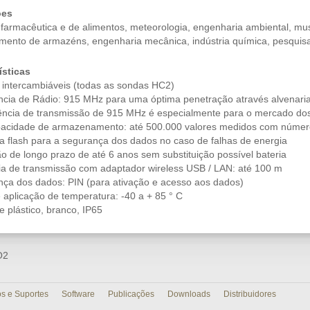
ões
a farmacêutica e de alimentos, meteorologia, engenharia ambiental, mus
mento de armazéns, engenharia mecânica, indústria química, pesquis
ísticas
 intercambiáveis (todas as sondas HC2)
ncia de Rádio: 915 MHz para uma óptima penetração através alvenari
üência de transmissão de 915 MHz é especialmente para o mercado do
apacidade de armazenamento: até 500.000 valores medidos com número
a flash para a segurança dos dados no caso de falhas de energia
ão de longo prazo de até 6 anos sem substituição possível bateria
cia de transmissão com adaptador wireless USB / LAN: até 100 m
nça dos dados: PIN (para ativação e acesso aos dados)
e aplicação de temperatura: -40 a + 85 ° C
e plástico, branco, IP65
O2
os e Suportes
Software
Publicações
Downloads
Distribuidores