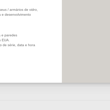
eus / armários de vidro,
a e desenvolvimento
a e paredes
s EUA.
 de série, data e hora