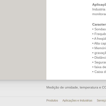
Aplicaç
Industri
monitora
Caracter
• Sondas
• Frequê
• A freq
• Alta c
• Memóri
• gravaç
• Distân
• Segura
• faixa d
• Caixa d
Medição de umidade, temperatura e C
Produtos
Aplicações e Industrias
Serviç